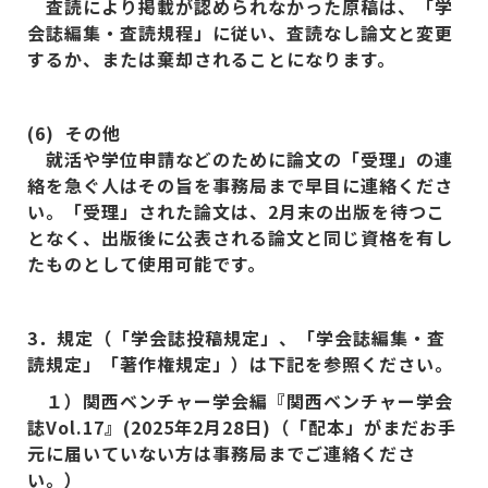
査読により掲載が認められなかった原稿は、「学
会誌編集・査読規程」に従い、査読なし論文と変更
するか、または棄却されることになります。
(6)
その他
就活や学位申請などのために論文の「受理」の連
絡を急ぐ人はその旨を事務局まで早目に連絡くださ
い。「受理」された論文は、2
月末の出版を待つこ
となく、出版後に公表される論文と同じ資格を有し
たものとして使用可能です。
3
．規定（「学会誌投稿規定」、「学会誌編集・査
読規定」「著作権規定」）は下記を参照ください。
１）関西ベンチャー学会編『関西ベンチャー学会
誌Vol.17
』(2025
年2
月28
日)
（「配本」がまだお手
元に届いていない方は事務局までご連絡くださ
い。）