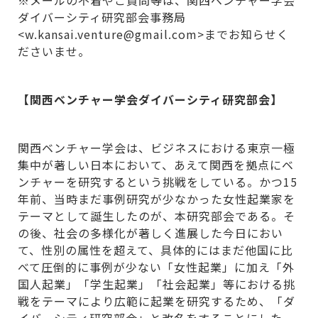
※メールの不着やご質問等は、関西ベンチャー学会
ダイバーシティ研究部会事務局
<w.kansai.venture@gmail.com>までお知らせく
ださいませ。
【関西ベンチャー学会ダイバーシティ研究部会】
関西ベンチャー学会は、ビジネスにおける東京一極
集中が著しい日本において、あえて関西を拠点にベ
ンチャーを研究するという挑戦をしている。かつ15
年前、当時まだ事例研究が少なかった女性起業家を
テーマとして誕生したのが、本研究部会である。そ
の後、社会の多様化が著しく進展した今日におい
て、性別の属性を超えて、具体的にはまだ他国に比
べて圧倒的に事例が少ない「女性起業」に加え「外
国人起業」「学生起業」「社会起業」等における挑
戦をテーマにより広範に起業を研究するため、「ダ