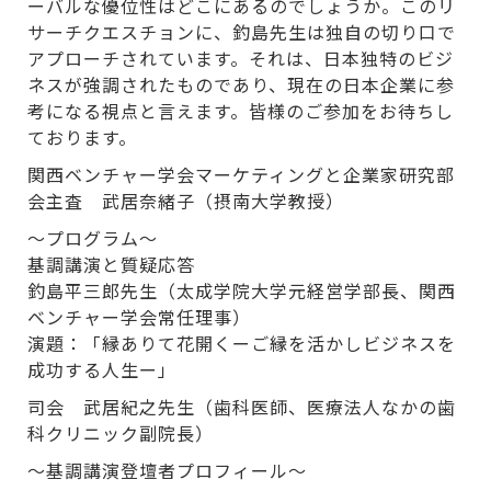
ーバルな優位性はどこにあるのでしょうか。このリ
サーチクエスチョンに、釣島先生は独自の切り口で
アプローチされています。それは、日本独特のビジ
ネスが強調されたものであり、現在の日本企業に参
考になる視点と言えます。皆様のご参加をお待ちし
ております。
関西ベンチャー学会マーケティングと企業家研究部
会主査 武居奈緒子（摂南大学教授）
～プログラム～
基調講演と質疑応答
釣島平三郎先生（太成学院大学元経営学部長、関西
ベンチャー学会常任理事）
演題：「縁ありて花開くーご縁を活かしビジネスを
成功する人生ー」
司会 武居紀之先生（歯科医師、医療法人なかの歯
科クリニック副院長）
～基調講演登壇者プロフィール～