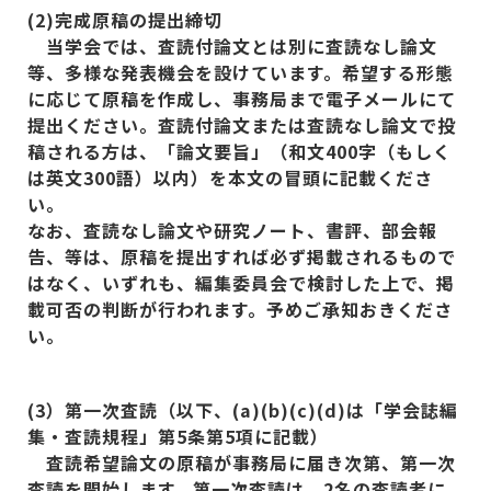
(2)
完成原稿の提出締切
当学会では、査読付論文とは別に査読なし論文
等、多様な発表機会を設けています。希望する形態
に応じて原稿を作成し、事務局まで電子メールにて
提出ください。査読付論文または査読なし論文で投
稿される方は、「論文要旨」（和文400
字（もしく
は英文300
語）以内）を本文の冒頭に記載くださ
い。
なお、査読なし論文や研究ノート、書評、部会報
告、等は、原稿を提出すれば必ず掲載されるもので
はなく、いずれも、編集委員会で検討した上で、掲
載可否の判断が行われます。予めご承知おきくださ
い。
(3
）第一次査読（以下、(a)(b)(c)(d)
は「学会誌編
集・査読規程」第5
条第5
項に記載）
査読希望論文の原稿が事務局に届き次第、第一次
査読を開始します。第一次査読は、2
名の査読者に