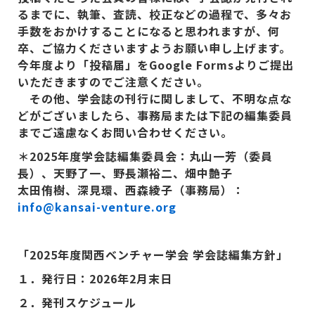
るまでに、執筆、査読、校正などの過程で、多々お
手数をおかけすることになると思われますが、何
卒、ご協力くださいますようお願い申し上げます。
今年度より「投稿届」をGoogle Forms
よりご提出
いただきますのでご注意ください。
その他、学会誌の刊行に関しまして、不明な点な
どがございましたら、事務局または下記の編集委員
までご遠慮なくお問い合わせください。
＊2025
年度学会誌編集委員会：丸山一芳（委員
長）、天野了一、野長瀬裕二、畑中艶子
太田侑樹、深見環、西森綾子（事務局）：
info@kansai-venture.org
「
2025
年度関西ベンチャー学会
学会誌編集方針」
１．発行日：
2026
年
2
月末日
２．発刊スケジュール