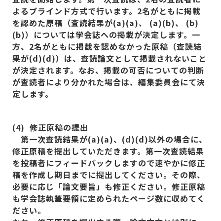
よるブラインド方式で行います。2
名がともに掲載
を認めた原稿（査読結果が(a)(a)
、 (a)(b)
、 (b)
(b)
）については学会誌への掲載が決定します。一
方、2
名がともに掲載を認めなかった原稿（査読結
果が(d)(d)
）は、査読論文として掲載されないこと
が決定されます。なお、掲載の可否についての判断
が査読者により分かれた場合は、編集委員会にて決
定します。
(4)
修正原稿の提出
第一次査読結果が(a)(a)
、(d)(d)
以外の場合に、
修正原稿を提出していただきます。第一次査読結果
を投稿者にフィードバックしますので速やかに修正
稿を作成し期日までに提出してください。その際、
必要に応じ「論文要旨」も修正ください。修正原稿
も学会誌執筆要領に定められたページ数に収めてく
ださい。