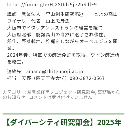
https://forms.gle/HjXSDdz9je2bSdfE9
講師：農業法人 里山創生研究所 とよの高山
ワイナリー代表 山上忠彦氏
大阪市でイタリアンレストランの経営を経て
大阪府北部 能勢高山の自然に魅了され移住。
稲作、野菜栽培、狩猟をしながらオーベルジュを開
業。
2024年春、特区での醸造免許を取得、ワイン醸造所
を竣工。
連絡先 amano@shitennoji.ac.jp
担当 天野（四天王寺大学）090-3872-0567
カテゴリー:
AI農業経営プロジェクト研究部会
,
事務局から
のお知らせ
|
コメントは受け付けていません。
【ダイバーシティ研究部会】2025年