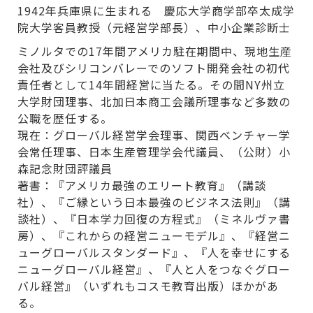
1942年兵庫県に生まれる 慶応大学商学部卒太成学
院大学客員教授（元経営学部長）、中小企業診断士
ミノルタでの17年間アメリカ駐在期間中、現地生産
会社及びシリコンバレーでのソフト開発会社の初代
責任者として14年間経営に当たる。その間NY州立
大学財団理事、北加日本商工会議所理事など多数の
公職を歴任する。
現在：グローバル経営学会理事、関西ベンチャー学
会常任理事、日本生産管理学会代議員、（公財）小
森記念財団評議員
著書：『アメリカ最強のエリート教育』（講談
社）、『ご縁という日本最強のビジネス法則』（講
談社）、『日本学力回復の方程式』（ミネルヴァ書
房）、『これからの経営ニューモデル』、『経営ニ
ューグローバルスタンダード』、『人を幸せにする
ニューグローバル経営』、『人と人をつなぐグロー
バル経営』（いずれもコスモ教育出版）ほかがあ
る。