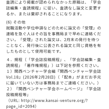
査読により掲載が認められなかった原稿は、「学会
誌編集・査読規程」に従い、査読なし論文と変更す
るか、または棄却されることになります。
(6) その他
就職活動や学位申請などのために論文の「受理」の
連絡を急ぐ人はその旨を事務局まで早めに連絡くだ
さい。「受理」された論文は、2月末の発行を待つ
ことなく、発行後に公表される論文と同じ資格を有
したものとして使用可能です。
４．規程（「学会誌投稿規程」、「学会誌編集・査
読規程」「著作権規程」）は下記を参照ください。
１）関西ベンチャー学会編『関西ベンチャー学会誌
Vol.18』(2026年2月28日)（「配本」がまだお手元
に届いていない方は事務局までご連絡ください。）
２）『関西ベンチャー学会ホームページ』「学会誌
投稿規程等」
（URL: http://www.kansai-venture.org/?
page_id=2094）