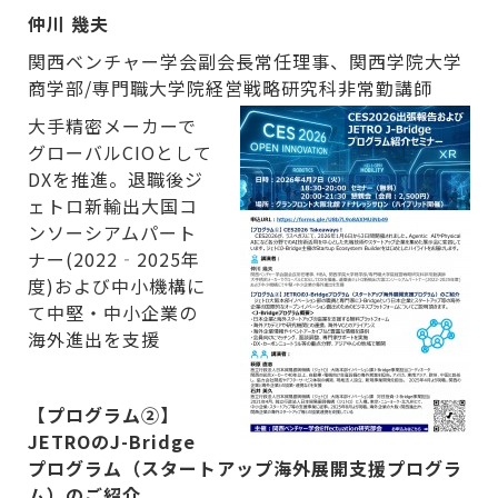
仲川 幾夫
関西ベンチャー学会副会長常任理事、関西学院大学
商学部/専門職大学院経営戦略研究科非常勤講師
大手精密メーカーで
グローバルCIOとして
DXを推進。退職後ジ
ェトロ新輸出大国コ
ンソーシアムパート
ナー(2022‐2025年
度)および中小機構に
て中堅・中小企業の
海外進出を支援
【プログラム②】
JETROのJ-Bridge
プログラム（スタートアップ海外展開支援プログラ
ム）のご紹介