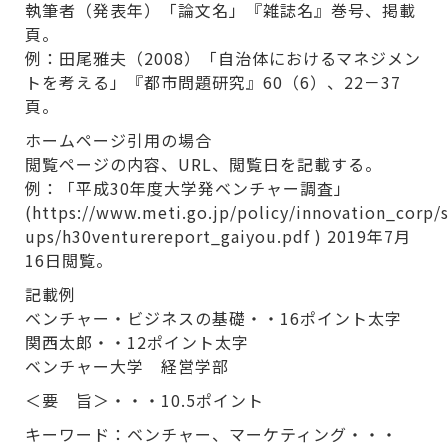
執筆者（発表年）「論文名」『雑誌名』巻号、掲載
頁。
例：田尾雅夫（2008）「自治体におけるマネジメン
トを考える」『都市問題研究』60（6）、22－37
頁。
ホームページ引用の場合
閲覧ページの内容、URL、閲覧日を記載する。
例：「平成30年度⼤学発ベンチャー調査」
(https://www.meti.go.jp/policy/innovation_corp/s
ups/h30venturereport_gaiyou.pdf ) 2019年7月
16日閲覧。
記載例
ベンチャー・ビジネスの基礎・・16ポイント太字
関西太郎・・12ポイント太字
ベンチャー大学 経営学部
＜要 旨＞・・・10.5ポイント
キーワード：ベンチャー、マーケティング・・・