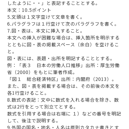
したように・・」と表記することとする。
本文：10.5ポイント
5.文頭は１文字空けて文章を書く。
6.パラグラフは１行空けて次のパラグラフを書く。
7.図・表は、本文に挿入すること。
本文への挿入が困難な場合は、挿入箇所を明示する
とともに図・表の掲載スペース（余白）を空けるこ
と。
図・表には、表題・出所を明記することとする。
例：「表３ 日本の労働人口推移」出所：厚生労働
省（2000）をもとに筆者作成。
「図１ 総合経済特区」出所：内閣府（2013）。
また、図・表を掲載する場合は、その前後の本文を
各1行空けること。
8.数式の表記：文中に数式を入れる場合を除き、数
式は2行をとって別立てとする。
数式を引用する場合は右端に １）などの番号を明記
して、後注で説明する。
9.外国の国名・地名・人名は原則カタカナ書きとす