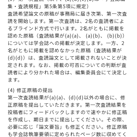
集・査読規程」第5条第5項に規定）
査読希望論文の原稿が事務局に届き次第、第一次査
読を開始します。第一次査読は、2名の査読者によ
るブラインド方式で行います。2名がともに掲載を
認めた原稿（査読結果が(a)(a)、 (a)(b)、 (b)(b)）
については学会誌への掲載が決定します。一方、2
名がともに掲載を認めなかった原稿（査読結果が
(d)(d)）は、査読論文として掲載されないことが決
定されます。なお、掲載の可否についての判断が査
読者により分かれた場合は、編集委員会にて決定し
ます。
(4) 修正原稿の提出
第一次査読結果が(a)(a)、(d)(d)以外の場合に、修
正原稿を提出していただきます。第一次査読結果を
投稿者にフィードバックしますので速やかに修正稿
を作成し、期日までに提出してください。その際、
必要に応じ「論文要旨」も修正ください。修正原稿
も学会誌執筆要領に定められたページ数に収めてく