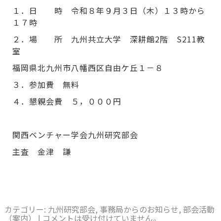
１．日 時 令和８年９月３日（木）１３時から
１７時
２．場 所 九州共立大学 深耕館2階 S211教
室
福岡県北九州市八幡西区自由ケ丘１－８
３．参加費 無料
４．懇親会費 ５，０００円
関西ベンチャー学会九州研究部会
主査 金津 謙
カテゴリー:
九州研究部会
,
事務局からのお知らせ
,
部会活動
（案内）
|
コメントは受け付けていません。