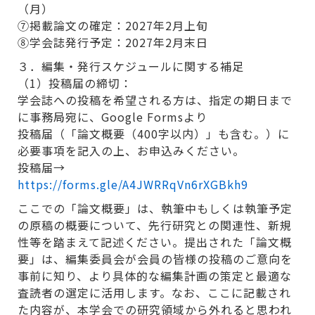
（月）
⑦掲載論文の確定：2027年2月上旬
⑧学会誌発行予定：2027年2月末日
３．編集・発行スケジュールに関する補足
（1）投稿届の締切：
学会誌への投稿を希望される方は、指定の期日まで
に事務局宛に、Google Formsより
投稿届（「論文概要（400字以内）」も含む。）に
必要事項を記入の上、お申込みください。
投稿届→
https://forms.gle/A4JWRRqVn6rXGBkh9
ここでの「論文概要」は、執筆中もしくは執筆予定
の原稿の概要について、先行研究との関連性、新規
性等を踏まえて記述ください。提出された「論文概
要」は、編集委員会が会員の皆様の投稿のご意向を
事前に知り、より具体的な編集計画の策定と最適な
査読者の選定に活用します。なお、ここに記載され
た内容が、本学会での研究領域から外れると思われ