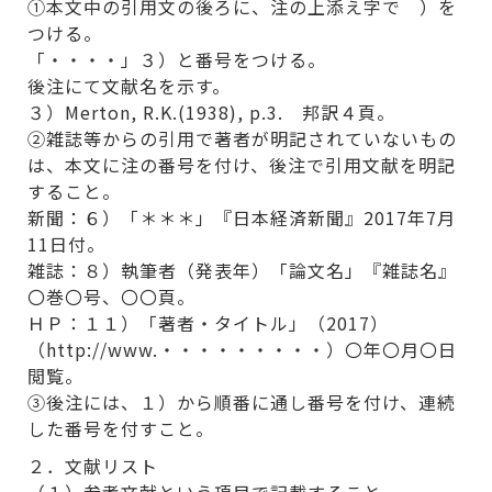
①本文中の引用文の後ろに、注の上添え字で ）を
つける。
「・・・・」３）と番号をつける。
後注にて文献名を示す。
３）Merton, R.K.(1938), p.3. 邦訳４頁。
②雑誌等からの引用で著者が明記されていないもの
は、本文に注の番号を付け、後注で引用文献を明記
すること。
新聞：６）「＊＊＊」『日本経済新聞』2017年7月
11日付。
雑誌：８）執筆者（発表年）「論文名」『雑誌名』
〇巻〇号、〇〇頁。
ＨＰ：１１）「著者・タイトル」（2017）
（http://www.・・・・・・・・・）〇年〇月〇日
閲覧。
③後注には、１）から順番に通し番号を付け、連続
した番号を付すこと。
２．文献リスト
（１）参考文献という項目で記載すること。