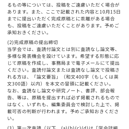
るもの等については、投稿をご遠慮いただく場合が
あります。また、ここで記載された内容と10月15日
までに提出いただく完成原稿とに乖離がある場合
も、投稿をご遠慮いただくことがあります。予めご
承知おきください。
(2)完成原稿の提出締切
当学会では、査読付論文とは別に査読なし論文等、
多様な発表機会を設けています。希望する形態に応
じて原稿を作成し、事務局まで電子メールにて提出
ください。査読付論文または査読なし論文で投稿さ
れる方は、「論文要旨」（和文400字（もしくは英
文300語）以内）を本文の冒頭に記載ください。
なお、査読なし論文や研究ノート、書評、部会報
告、等は、原稿を提出すれば必ず掲載されるもので
はなく、いずれも、編集委員会で検討した上で、掲
載可否の判断が行われます。予めご承知おきくださ
い。
(3）第一次査読（以下、(a)(b)(c)(d)は「学会誌編