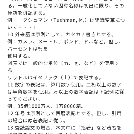
る。一般化していない固有名称は初出に限り、その
原語を併記する。
例：「タシュマン（Tushman, M.）は組織変革につ
いて・・・」
10.外来語は原則として、カタカナ書きとする。
例：カメラ、メートル、ポンド、ドルなど。但し、
パーセントは％を
使用する。
図表では一般的な単位（ｍ、ｇ、など）を使用す
る。
リットルはイタリック（ｌ）で表記する。
11.数字の表記は、算用数字使用。二桁以上の数字
は半角数字を使用。万以上の数字表記は下記例に従
ってください。
例：35億1000万人、1万8000箱。
12.年号は原則として西暦表記とする。但し、引用
の場合は原著表記に従う。
13.査読論文の場合、本文中に「拙著」など著者を