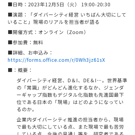
■日時：2023年12月5日（火） 19:00-20:30
■演題：「ダイバーシティ経営 いちばん大切にして
いること」現場のリアルを担当者が語る
■開催方式：オンライン（Zoom）
■参加費：無料
■詳細、お申込み：
https://forms.office.com/r/0Wh3jz61sX
■：概要：
ダイバーシティ経営、D＆I、DE＆I…。世界基準
の「常識」がどんどん進化するなか、ジェンダ
ーギャップ指数もデジタル化指数も先進国最下
位である日本の「現場」はどのようになってい
るのか。
企業内ダイバーシティ推進の担当者から、現場
で最も大切にしている点、また現場で最も苦労
している点、今後の見通し等を、研究者である