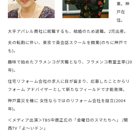
業。神
戸在
住。
大手アパレル商社に就職するも、結婚のため退職。2児出産。
夫の転勤に伴い、東京で英会話スクールを開業(のちに神戸で
も)。
趣味で始めたフラメンコが天職となり、フラメンコ教室主宰(20
年)。
住宅リフォーム会社の求人に目が留まり、応募したことからリ
フォーム アドバイザーとして新たなフィールドで才能発揮。
神戸震災を機に 女性ならではのリフォーム会社を設立(2004
年)。
＜メディア出演＞TBS中居正広の「金曜日のスマたちへ」 /関
西TV「よ～いドン」