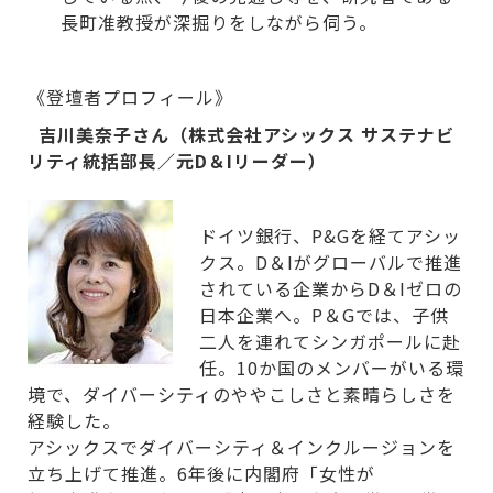
長町准教授が深掘りをしながら伺う。
《登壇者プロフィール》
吉川美奈子さん（株式会社アシックス サステナビ
リティ統括部長／元D＆Iリーダー）
ドイツ銀行、P&Gを経てアシッ
クス。D＆Iがグローバルで推進
されている企業からD＆Iゼロの
日本企業へ。P＆Gでは、子供
二人を連れてシンガポールに赴
任。10か国のメンバーがいる環
境で、ダイバーシティのややこしさと素晴らしさを
経験した。
アシックスでダイバーシティ＆インクルージョンを
立ち上げて推進。6年後に内閣府「女性が