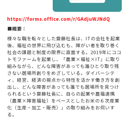
https://forms.office.com/r/GAdjuWJNdQ
■概要：
様々な職を転々とした齋藤社長は、ITの会社を起業
後、福祉の世界に飛び込むも、障がい者を取り巻く
社会の課題と制度の限界に直面する。2019年にココ
トモファームを起業し、「農業×福祉×IT」に取り
組みながら、どんな障害があっても誰ひとり取り残
さない居場所創りをめざしている。ダイバーシテ
ィ、経営、経済の視点から特性を活かす働き方を創
出し、どんな障害があっても誰でも居場所を見つけ
られるという齋藤社長に、自らの起業や農福連携
（農業×障害福祉）をベースとしたお米の６次産業
化（生産・加工・販売）」の取り組みをお伺いす
る。