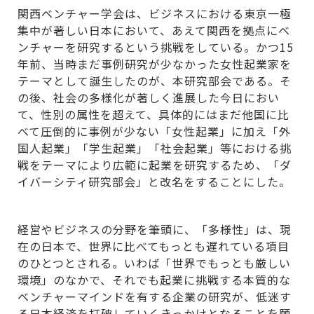
関西ベンチャー学会は、ビジネスにおける東京一極
集中が著しい日本において、あえて関西を拠点にベ
ンチャーを研究するという挑戦をしている。かつ15
年前、当時まだ事例研究が少なかった女性起業家を
テーマとして誕生したのが、本研究部会である。そ
の後、社会の多様化が著しく進展した今日におい
て、性別の属性を超えて、具体的にはまだ他国に比
べて圧倒的に事例が少ない「女性起業」に加え「外
国人起業」「学生起業」「社会起業」等における挑
戦をテーマにより広範に起業を研究するため、「ダ
イバーシティ研究部会」と改名をすることにした。
経営やビジネスの分野を筆頭に、「多様性」は、現
在の日本で、世界に比べてもっとも遅れている項目
のひとつとされる。いわば「世界でもっとも厳しい
環境」のなかで、それでも起業に挑戦する本質的な
ベンチャーマインドを有する企業の研究が、低迷す
る日本経済を打破していくきっかけとなることを願