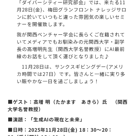
「ダイバーシティー研究部会」では、来たる11
月28日(金)、梅田グランフロント ナレッジサロ
ンに於いていつもと違った雰囲気の楽しいセミ
ナーを開催致します。
我が関西ベンチャー学会に長らくご在籍されて
いてメディアでもお馴染みの元関西大学・副学
長の高増明先生（関西大学名誉教授）にAI最前
線のお話をして頂く運びとなりました♪
11月28日は、サンクスギビングデー(アメリ
カ時間では27日）です。皆さんと一緒に実り多
い賑やかな一日を過ごしましょう！
■
ゲスト：高増 明（たかます あきら）氏 （関西
大学名誉教授）
■演題：「生成AIの現在と未来」
■日時：2025年11月28日(金) 18：30～20：