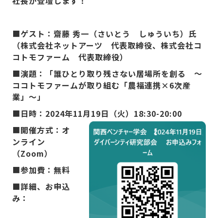
社長が登壇します！
■
ゲスト：齋藤 秀一（さいとう しゅういち）氏
（株式会社ネットアーツ 代表取締役、株式会社コ
コトモファーム 代表取締役）
■
演題：「誰ひとり取り残さない居場所を創る ～
ココトモファームが取り組む「農福連携×6次産
業」～」
■
日時：2024年11月19日（火）18:30-20:00
■
開催方式：オ
ンライン
（Zoom）
■
参加費：無料
■詳細、お申込
み：