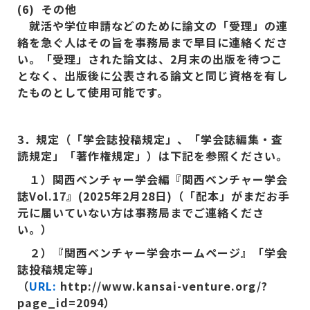
(6)
その他
就活や学位申請などのために論文の「受理」の連
絡を急ぐ人はその旨を事務局まで早目に連絡くださ
い。「受理」された論文は、2
月末の出版を待つこ
となく、出版後に公表される論文と同じ資格を有し
たものとして使用可能です。
3
．規定（「学会誌投稿規定」、「学会誌編集・査
読規定」「著作権規定」）は下記を参照ください。
１）関西ベンチャー学会編『関西ベンチャー学会
誌Vol.17
』(2025
年2
月28
日)
（「配本」がまだお手
元に届いていない方は事務局までご連絡くださ
い。）
２）『関西ベンチャー学会ホームページ』「学会
誌投稿規定等」
（
URL:
http://www.kansai-venture.org/?
page_id=2094
）