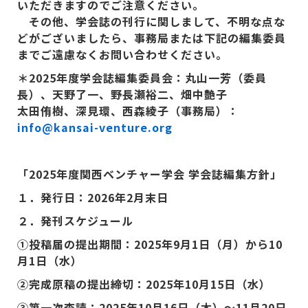
いただきますのでご注意ください。
その他、学会誌の刊行に関しまして、不明な点な
どがございましたら、事務局または下記の編集委員
までご遠慮なくお問い合わせください。
＊2025
年度学会誌編集委員会：丸山一芳（委員
長）、天野了一、野長瀬裕二、畑中艶子
太田侑樹、深見環、西森綾子（事務局）：
info@kansai-venture.org
「
2025
年度関西ベンチャー学会
学会誌編集方針」
１．発行日：
2026
年
2
月末日
２．発刊スケジュール
①投稿届の提出期間：2025年9月1日（月）から10
月1日（水）
②完成原稿の提出締切：2025年10月15日（水）
③第一次査読：2025年10月16日（木）～11月20日