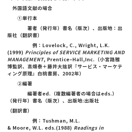
外国語文献の場合
①単行本
著者（発行年）書名（版次）、出版地：出
版社（翻訳書）
例：
Lovelock, C., Wright, L.K.
(1999)
Principles of SERVICE MARKETING AND
MANAGEMENT
, Prentice
–
Hall,Inc.
（小宮路雅
博監訳、高畑泰＋藤井大拙訳『
サービス・マーケテ
ィング
原理』白桃書房、
2002
年）
②編著
編著者ed.（複数編著者の場合はeds.）
（発行年）書名（版次）、出版地:出版社
（翻訳書）
例：Tushman, M.L.
& Moore, W.L. eds.(1988)
Readings in