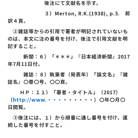
後注にて文献名を示す。
３）
Merton, R.K.(1938), p.3.
邦
訳４頁。
②雑誌等からの引用で著者が明記されていないも
のは、本文に注の番号を付け、後注で引用文献を明
記すること。
新聞：６）「＊＊＊」『日本経済新聞』
2017
年
7
月
11
日付。
雑誌：８）執筆者（発表年）「論文名」『雑
誌名』〇巻〇号、〇〇頁。
ＨＰ：１１）「著者・タイトル」（2017）
（
http://www.
・・・
・・・・・・）〇年〇月〇
日閲覧。
③後注には、１）から順番に通し番号を付け、連
続した番号を付すこと。