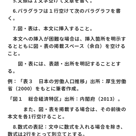
5.
文頭は１文字空けて文章を書く。
6.
パラグラフは１行空けて次のパラグラフを書
く。
7.
図・表は、本文に挿入すること。
本文への挿入が困難な場合は、挿入箇所を明示す
るとともに図・表の掲載スペース（余白）を空ける
こと。
図・表には、表題・出所を明記することとす
る。
例：「表３ 日本の労働人口推移」出所：厚生労働
省（2000
）をもとに筆者作成。
「図１ 総合経済特区」出所：内閣府（
2013
）。
また、図・表を掲載する場合は、その前後の
本文を各1
行空けること。
8.
数式の表記：文中に数式を入れる場合を除き、
数式は2
行をとって別立てとする。