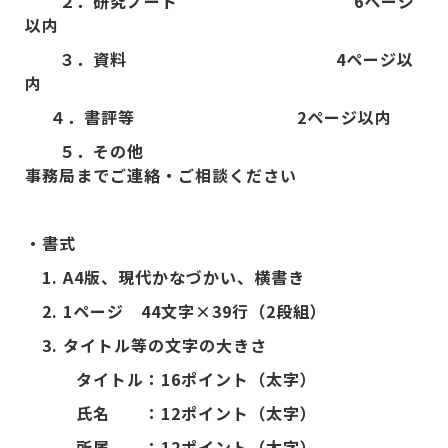
２．研究ノート 6
ページ
以内
３．資料 4
ページ以
内
４．書評等
2
ページ以内
５．その他
事務局までご連絡・ご相談ください
・書式
1. A4
版、現代かなづかい、横書き
2. 1
ページ 44
文字×39
行（2
段組）
3.
タイトル等の文字の大きさ
タイトル：16
ポイント（太字）
氏名 ：12
ポイント（太字）
所属 ：12
ポイント（太字）