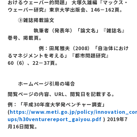
おけるウェーバー的問題」 大塚久雄編『マックス・
ウェーバー研究』東京大学出版会、146－162頁。
③雑誌掲載論文
執筆者（発表年）「論文名」『雑誌名』
巻号、掲載頁。
例：田尾雅夫（2008）「自治体におけ
るマネジメントを考える」『都市問題研究』
60（6）、22－37頁。
ホームページ引用の場合
閲覧ページの内容、URL、閲覧日を記載する。
例：「平成30年度
⼤学発ベンチャー調査」
(
https://www.meti.go.jp/policy/innovation_cor
ups/h30venturereport_gaiyou.pdf
) 2019
年7
月16日閲覧。