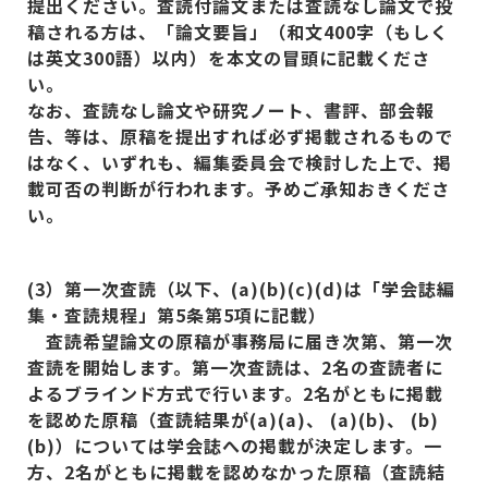
提出ください。査読付論文または査読なし論文で投
稿される方は、「論文要旨」（和文400
字（もしく
は英文300
語）以内）を本文の冒頭に記載くださ
い。
なお、査読なし論文や研究ノート、書評、部会報
告、等は、原稿を提出すれば必ず掲載されるもので
はなく、いずれも、編集委員会で検討した上で、掲
載可否の判断が行われます。予めご承知おきくださ
い。
(3
）第一次査読（以下、(a)(b)(c)(d)
は「学会誌編
集・査読規程」第5
条第5
項に記載）
査読希望論文の原稿が事務局に届き次第、第一次
査読を開始します。第一次査読は、2
名の査読者に
よるブラインド方式で行います。2
名がともに掲載
を認めた原稿（査読結果が(a)(a)
、 (a)(b)
、 (b)
(b)
）については学会誌への掲載が決定します。一
方、2
名がともに掲載を認めなかった原稿（査読結