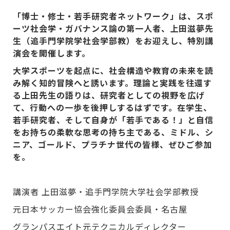
「博士・修士・若手研究者ネットワーク」は、スポ
ーツ社会学・ガバナンス論の第一人者、
上田滋夢先
生（追手門学院学社会学部教）
をお迎えし、特別講
演会を開催します。
大学ス
ポーツを起点に、社会構造や教育の未来を読
み
解く知的冒険へと誘います。理論と実践を往還す
る上田先生の語りは、研究者としての視野を広
げ
て、行動への一歩を後押しするはずです。在学生、
若手研究者、そして自身が「若手である！」と自信
をお持ちの柔軟な思考の持ち主である、ミドル、シ
ニア、ゴールド、プラチナ世代の皆様、ぜひご参加
を。
講演者 上田滋夢・追手門学院大学社会学部教授
元日本サッカー協会強化委員会委員・名古屋
グランパスエイト元テクニカルディレクター