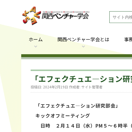
ホーム
関西ベンチャー学会とは
事
「エフェクチュエ―ション研
投稿日:
2024年2月19日
作成者:
サイト管理者
「エフェクチュエ―ション研究部会」
キックオフミーティング
日時 ２月１４日（水）PM５～６時半