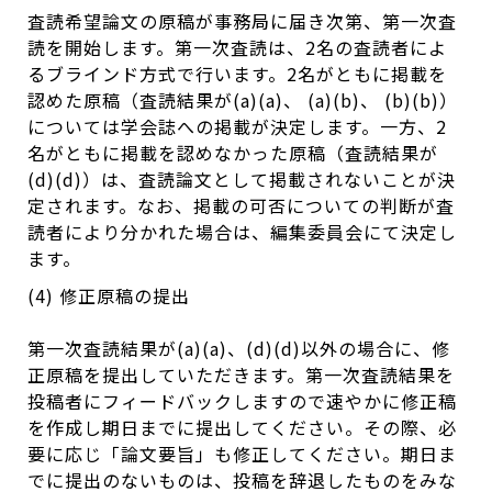
査読希望論文の原稿が事務局に届き次第、第一次査
読を開始します。第一次査読は、2名の査読者によ
るブラインド方式で行います。2名がともに掲載を
認めた原稿（査読結果が(a)(a)、 (a)(b)、 (b)(b)）
については学会誌への掲載が決定します。一方、2
名がともに掲載を認めなかった原稿（査読結果が
(d)(d)）は、査読論文として掲載されないことが決
定されます。なお、掲載の可否についての判断が査
読者により分かれた場合は、編集委員会にて決定し
ます。
(4) 修正原稿の提出
第一次査読結果が(a)(a)、(d)(d)以外の場合に、修
正原稿を提出していただきます。第一次査読結果を
投稿者にフィードバックしますので速やかに修正稿
を作成し期日までに提出してください。その際、必
要に応じ「論文要旨」も修正してください。期日ま
でに提出のないものは、投稿を辞退したものをみな