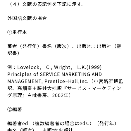
（４）文献の表記例を下記に示す。
外国語文献の場合
①単行本
著者（発行年）書名（版次）、出版地：出版社（翻
訳書）
例：Lovelock, C., Wright, L.K.(1999)
Principles of SERVICE MARKETING AND
MANAGEMENT, Prentice–Hall,Inc.（小宮路雅博監
訳、高畑泰＋藤井大拙訳『サービス・マーケティン
グ原理』白桃書房、2002年）
②編著
編著者ed.（複数編著者の場合はeds.）（発行年）
書名（版次）、出版地:出版社