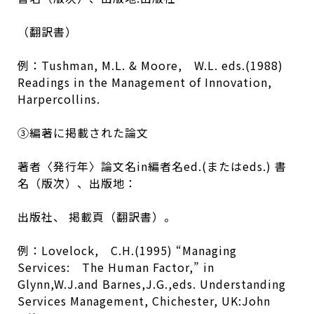
（翻訳書）
例：Tushman, M.L. & Moore, W.L. eds.(1988)
Readings in the Management of Innovation,
Harpercollins.
③編著に掲載された論文
著者〈発行年〉論文名in編者名ed.(またはeds.) 書
名（版次）、出版地：
出版社、 掲載頁（翻訳書）。
例：Lovelock, C.H.(1995) “Managing
Services: The Human Factor,” in
Glynn,W.J.and Barnes,J.G.,eds. Understanding
Services Management, Chichester, UK:John