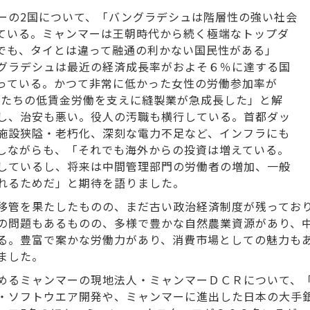
ーの2国について、「バングラデシュは階層性の強い社会
ている。ミャンマーは王朝時代から続く極端なトップダ
でも、タイとは違って融通の利かない国民性がある」
グラデシュは最近の経済成長率がおよそ６％に達する国
っている。かつて非常に低かった女性の労働参加率が
性たちの低賃金労働を支えに縫製業が急成長した」と解
し、治安も悪い。役人の汚職も横行している。首都ダッ
施設狭隘・老朽化、深刻な電力不足など、インフラにも
しながらも、「それでも海外からの投資は増えている。
しているし、将来は中間管理部門の労働者の増加、一般
れるためだ」と期待を語りました。
移管を果たしたものの、まだ古い政治経済制度が残ってお
の問題もあるものの、多様で豊かな自然農業資源があり、
る。豊富で案かな労働力があり、消費市場としての魅力も
ました。
るミャンマーの現地法人・ミャンマーＤＣＲについて、「2
・ソフトウエア開発や、ミャンマーに進出した日本の大手