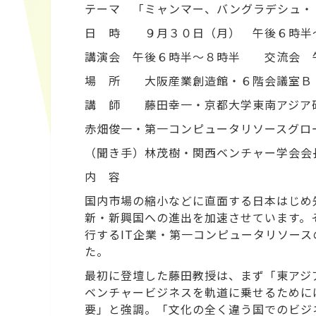
テーマ 「ミャンマー、バングラデシュ・
日 時 ９月３０日（月） 午後６時半
講演会 午後６時半～８時半 交流会 
場 所 大阪産業創造館・６階会議室Ｂ
講 師 藤田幸一・京都大学東南アジア
赤畑俊一・第一コンピュータリソースグロ
（聞き手）林茂樹・関西ベンチャー学会会
内 容
国内市場の縮小などに直面する日本はじめ
新・新興国への進出を加速させています。
行するIT企業・第一コンピュータリソー
た。
最初に登壇した藤田教授は、まず「東アジ
ベンチャービジネスを軌道に乗せるために
要」と強調。「文化の全く違う国でのビジ