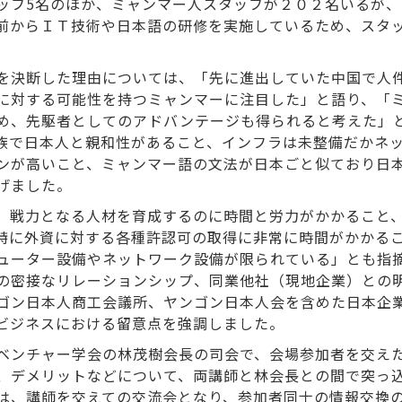
ッフ5名のほか、ミャンマー人スタッフが２０２名いるが
前からＩＴ技術や日本語の研修を実施しているため、スタ
を決断した理由については、「先に進出していた中国で人
に対する可能性を持つミャンマーに注目した」と語り、「
め、先駆者としてのアドバンテージも得られると考えた」
族で日本人と親和性があること、インフラは未整備だかネ
ンが高いこと、ミャンマー語の文法が日本ごと似ており日
げました。
、戦力となる人材を育成するのに時間と労力がかかること
特に外資に対する各種許認可の取得に非常に時間がかかる
ューター設備やネットワーク設備が限られている」とも指
の密接なリレーションシップ、同業他社（現地企業）との
ゴン日本人商工会議所、ヤンゴン日本人会を含めた日本企
ビジネスにおける留意点を強調しました。
ベンチャー学会の林茂樹会長の司会で、会場参加者を交え
、デメリットなどについて、両講師と林会長との間で突っ
は、講師を交えての交流会となり、参加者同士の情報交換