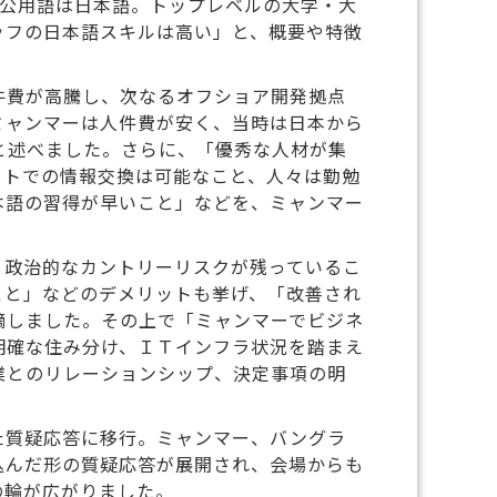
、公用語は日本語。トップレベルの大学・大
ッフの日本語スキルは高い」と、概要や特徴
件費が高騰し、次なるオフショア開発拠点
ミャンマーは人件費が安く、当時は日本から
と述べました。さらに、「優秀な人材が集
ットでの情報交換は可能なこと、人々は勤勉
本語の習得が早いこと」などを、ミャンマー
、政治的なカントリーリスクが残っているこ
こと」などのデメリットも挙げ、「改善され
摘しました。その上で「ミャンマーでビジネ
明確な住み分け、ＩＴインフラ状況を踏まえ
業とのリレーションシップ、決定事項の明
た質疑応答に移行。ミャンマー、バングラ
込んだ形の質疑応答が展開され、会場からも
の輪が広がりました。