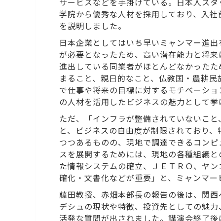
サービスなどを手掛けている。日本人スタ
学院から優秀な人材を採用しており、入社
を説明しました。
日本企業としてはいち早いミャンマー進出
が必要となったため、高い潜在能力と将来
進出している同業者がほとんどなかったた
まること、親日的なこと、仏教国・農耕民
で仕事や将来の目標に対するモチベーショ
の人材を活用したビジネスの魅力として挙
ただ、「インフラが整備されていないこと
と、ビジネスの自由度が制限されており、
つつあるものの、現地で調達できるコンピ
スを展開するためには、現地の各種組織と
た情報システムの確立、ＪＥＴＲＯ、ヤン
確化・文書化などが重要」と、ミャンマー
藤田教授、赤畑本部長の報告の後は、関西
デシュの現状や特徴、投資先としての魅力
活発な質問が出されました。講演会終了後