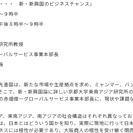
・・・ 新・新興国のビジネスチャンス」
～９時半
午後８時半～９時半
研究所教授
ーバルサービス事業本部長
長
先進国は、新たな市場や生産拠点を求め、ミャンマー、バ
そこで、新・新興国論に詳しい京都大学東南アジア研究所
スの赤畑俊一グローバルサービス事業本部長に、現状や課題
ア、東南アジア、南アジアの社会構造はそれぞれ異なってお
は、日本とはどういう国かを知り、実際に現地に行って日
ネスには根性が必要であり、大阪商人の根性を受け継ぐ関