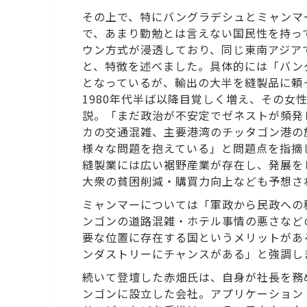
その上で、特にバングラデシュとミャンマ
で、あまり勤勉とは言えない国民性を持っ
ウン方式が浸透しており、同じ東南アジア
と、特徴を述べました。具体的には「バン
となっているが、輸出の大半を縫製品に頼
1980年代半ば以降目覚しく増え、その女
説。「まだ政治が不安定でゼネストが頻発
カの交通混雑、主要港湾のチッタゴン港の
様々な問題を抱えている」と問題点を指摘
縫製業には広い裾野産業が存在し、発展を
大衆の貧困削減・購買力向上なども予想さ
ミャンマーについては「軍政から民政への
ンゴンの道路混雑・ホテル事情の悪さなど
要な位置に存在する国というメリットがあ
ンダストリーにチャンスがある」と強調し
続いて登壇した赤畑氏は、自身が社長を務め
ンゴンに設立した会社。アプリケーション