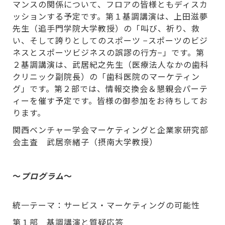
マンスの関係について、フロアの皆様ともディスカ
ッションする予定です。第１基調講演は、上田滋夢
先生（追手門学院大学教授）の「叫び、祈り、救
い、そして誇りとしてのスポーツ −スポーツのビジ
ネスとスポーツビジネスの誤謬の行方−」です。第
２基調講演は、武居紀之先生（医療法人なかの歯科
クリニック副院長）の「歯科医院のマーケティン
グ」です。第２部では、情報交換会＆懇親会パーテ
ィーを催す予定です。皆様の御参加をお待ちしてお
ります。
関西ベンチャー学会マーケティングと企業家研究部
会主査 武居奈緒子（摂南大学教授）
～
プログラム
～
統一テーマ：サービス・マーケティングの可能性
第１部 基調講演と質疑応答