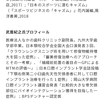
店,2017）;「日本のスポーツに潜むキャズム」
（『スポーツビジネスの「キャズム」』花内誠編,晃
洋書房,2018
武居紀之氏プロフィール
医療法人なかの歯科クリニック副院長。九州大学歯
学部卒業。日本顎咬合学会全国大会口演発表３回、
「クラウンレングスニング術を用いて修復物維持増
大を図った症例」、「審美修復治療へのアプローチ
とその一考察」、「補綴前処置の着目点～GPによる
MTMの評価～」；日本口腔インプラント学会誌投稿
「下顎右側第二小臼歯先天性欠損患者に対して口腔
インプラント治療を行った１症例」；岡山大学病院
口腔インプラント講習会発表「比較的大きな骨欠損
部位にバイオインテグレーション獲得を目指した一
症例」；BPSデンチャー認定医