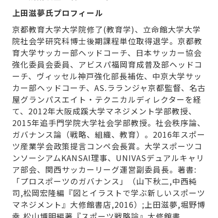
上田滋夢氏プロフィール
京都教育大学大学院修了(教育学)、立命館大学大学
院社会学研究科博士後期課程単位取得退学。京都教
育大学サッカー部ヘッドコーチ、日本サッカー協会
強化委員会委員、アビスパ福岡育成普及部ヘッドコ
ーチ、ヴィッセル神戸強化部長補佐、中京大学サッ
カー部ヘッドコーチ、AS.ラランジャ京都監督、名古
屋グランパスエイト・テクニカルディレクターを経
て、2012年大阪成蹊大学マネジメント学部教授、
2015年追手門学院大学社会学部教授。社会秩序論、
ガバナンス論（戦略、組織、教育）。2016年スポー
ツ産業学会政策提言コンペ会長賞。大学スポーツコ
ンソーシアムKANSAI理事、UNIVASデュアルキャリ
ア部会、関西サッカーリーグ運営副委員長。著書:
「プロスポーツのガバナンス」（山下秋二,中西純
司,松岡宏隆編『図とイラストで学ぶ新しいスポーツ
マネジメント』大修館書店,2016）;上田滋夢,堀野博
幸,松山博明編著『スポーツ戦略論』大修館書