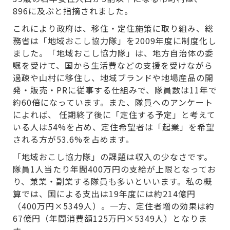
896に及ぶと指摘されました。
これにより政府は、移住・定住施策に取り組み、総
務省は「地域おこし協力隊」を2009年度に制度化し
ました。「地域おこし協力隊」は、地方自治体の委
嘱を受けて、国から生活費などの支援を受けながら
過疎や山村に移住し、地域ブランドや地場産品の開
発・販売・PRに従事する仕組みで、隊員数は11年で
約60倍になっています。また、隊員へのアンケート
によれば、 任期終了後に「定住する予定」と考えて
いる人は54%を占め、定住希望者は「起業」を希望
される方が53.6%を占めます。
「地域おこし協力隊」の課題は収入の少なさです。
隊員1人当たり年間400万円の支給が上限となってお
り、兼業・副業する隊員も多いといいます。私の概
算では、国による支出は19年度には約214億円
（400万円×5349人）。一方、定住者増の効果は約
67億円（年間消費額125万円×5349人）となりま