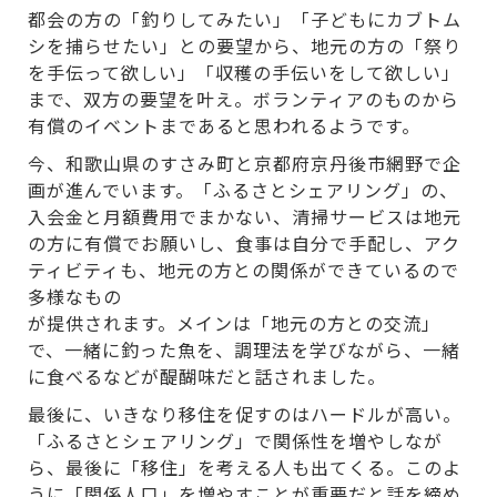
都会の方の「釣りしてみたい」「子どもにカブトム
シを捕らせたい」との要望から、地元の方の「祭り
を手伝って欲しい」「収穫の手伝いをして欲しい」
まで、双方の要望を叶え。ボランティアのものから
有償のイベントまであると思われるようです。
今、和歌山県のすさみ町と京都府京丹後市網野で企
画が進んでいます。「ふるさとシェアリング」の、
入会金と月額費用でまかない、清掃サービスは地元
の方に有償でお願いし、食事は自分で手配し、アク
ティビティも、地元の方との関係ができているので
多様なもの
が提供されます。メインは「地元の方との交流」
で、一緒に釣った魚を、調理法を学びながら、一緒
に食べるなどが醍醐味だと話されました。
最後に、いきなり移住を促すのはハードルが高い。
「ふるさとシェアリング」で関係性を増やしなが
ら、最後に「移住」を考える人も出てくる。このよ
うに「関係人口」を増やすことが重要だと話を締め