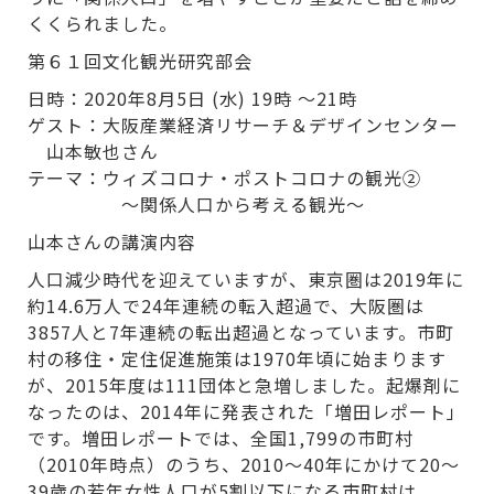
くくられました。
第６１回文化観光研究部会
日時：2020年8月5日 (水) 19時 ～21時
ゲスト：大阪産業経済リサーチ＆デザインセンター
山本敏也さん
テーマ：ウィズコロナ・ポストコロナの観光②
～関係人口から考える観光～
山本さんの講演内容
人口減少時代を迎えていますが、東京圏は2019年に
約14.6万人で24年連続の転入超過で、大阪圏は
3857人と7年連続の転出超過となっています。市町
村の移住・定住促進施策は1970年頃に始まります
が、2015年度は111団体と急増しました。起爆剤に
なったのは、2014年に発表された「増田レポート」
です。増田レポートでは、全国1,799の市町村
（2010年時点）のうち、2010〜40年にかけて20〜
39歳の若年女性人口が5割以下になる市町村は、