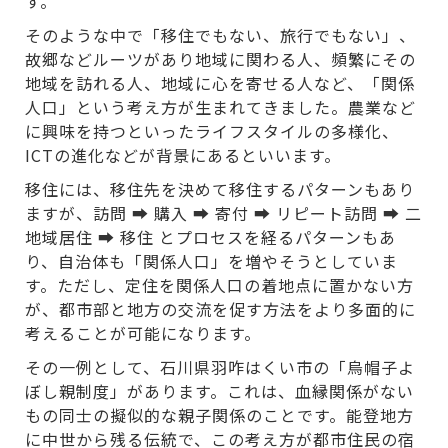
す。
そのような中で「移住でもない、旅行でもない」、
故郷などルーツがあり地域に関わる人、頻繁にその
地域を訪れる人、地域に心を寄せる人など、「関係
人口」という考え方が生まれてきました。農業など
に興味を持つといったライフスタイルの多様化、
ICTの進化などが背景にあるといいます。
移住には、移住先を決めて移住するパターンもあり
ますが、訪問 ➡ 購入 ➡ 寄付 ➡ リピート訪問 ➡ 二
地域居住 ➡ 移住 とプロセスを経るパターンもあ
り、自治体も「関係人口」を増やそうとしていま
す。ただし、定住を関係人口の着地点に置かない方
が、都市部と地方の交流を促す方法をより多面的に
考えることが可能になります。
その一例として、石川県羽咋はくい市の「烏帽子よ
ぼし親制度」があります。これは、血縁関係がない
もの同士の擬似的な親子関係のことです。能登地方
に中世から残る伝統で、この考え方が都市住民の宿