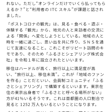
れない。ただし“オンラインだけでいくら払ってもら
えるか？”と“利用者の ITC スキル”が課題と話され
ました。
「ポストコロナの観光」は、見る・食べる・遊ぶ・
体験する「観光」から、地元の人と来訪者の交流に
よる「関係」へ変化しようとしている。地域の人と
時を一緒に過ごし、思い出を共に作り、ＳＮＳを通
じて友達になること。これこそがリピート訪問のキ
モであり、そのため「ふるさとシェアリング株式会
社」を令和１年に設立されたといいます。
移住はハードルが高く、旅行以上に満足度が高
い、“旅行以上、移住未満”。これが「地域のファン
を作る」ことだといい、会員制コミュニティ「ふる
さとシェアリング」で構築するといいます。東京在
住の東京出身者で「ふるさとと呼べる場所がない」
方が41％いるそうです。これは首都圏の人口割合で
見ると 1252 万人もいるということになります。