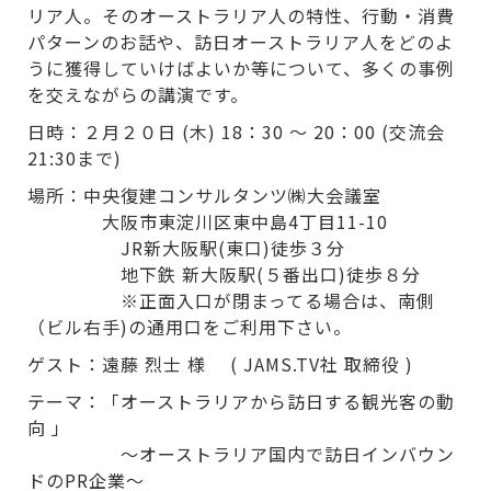
リア人。そのオーストラリア人の特性、行動・消費
パターンのお話や、訪日オーストラリア人をどのよ
うに獲得していけばよいか等について、多くの事例
を交えながらの講演です。
日時：２月２０日 (木) 18：30 ～ 20：00 (交流会
21:30まで)
場所：中央復建コンサルタンツ㈱大会議室
大阪市東淀川区東中島4丁目11-10
JR新大阪駅(東口)徒歩３分
地下鉄 新大阪駅(５番出口)徒歩８分
※正面入口が閉まってる場合は、南側
（ビル右手)の通用口をご利用下さい。
ゲスト：遠藤 烈士 様 ( JAMS.TV社 取締役 )
テーマ：「オーストラリアから訪日する観光客の動
向 」
〜オーストラリア国内で訪日インバウン
ドのPR企業〜